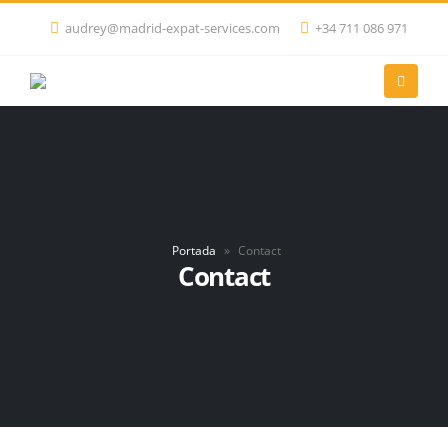
audrey@madrid-expat-services.com
+34 711 086 971
Portada
»
Contact
Contact